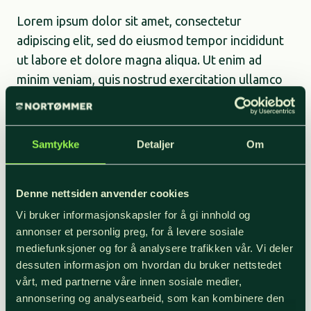
Skip
Lorem ipsum dolor sit amet, consectetur
to
adipiscing elit, sed do eiusmod tempor incididunt
content
ut labore et dolore magna aliqua. Ut enim ad
minim veniam, quis nostrud exercitation ullamco
laboris nisi ut aliquip ex ea commodo consequat.
Duis aute irure dolor in reprehenderit in voluptate
velit esse cillum dolore eu fugiat nulla pariatur.
Samtykke
Detaljer
Om
Excepteur sint occaecat cupidatat non proident,
sunt in culpa qui officia deserunt mollit anim id est
Denne nettsiden anvender cookies
laborum.
Vi bruker informasjonskapsler for å gi innhold og
annonser et personlig preg, for å levere sosiale
mediefunksjoner og for å analysere trafikken vår. Vi deler
Mellomtittel
dessuten informasjon om hvordan du bruker nettstedet
vårt, med partnerne våre innen sosiale medier,
Lorem ipsum dolor sit amet, consectetur
annonsering og analysearbeid, som kan kombinere den