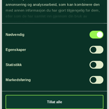
annonsering og analysearbeid, som kan kombinere den
med annen informasjon du har gjort tilgjengelig for dem,
eller som de har samlet inn gjennom din bruk av
Gitte Rudstaden
tjenestene deres.
Samtykkevalg
GITTE
READ MORE
Nødvendig
RUDSTADEN
Egenskaper
Statistikk
Markedsføring
Tillat alle