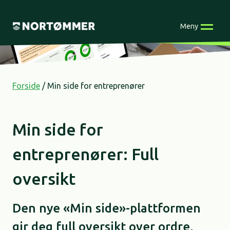
Skip
to
Meny
content
Forside
/
Min side for entreprenører
Min side for
entreprenører: Full
oversikt
Den nye «Min side»-plattformen
gir deg full oversikt over ordre,