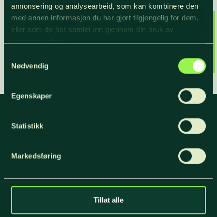
annonsering og analysearbeid, som kan kombinere den
med annen informasjon du har gjort tilgjengelig for dem,
eller som de har samlet inn gjennom din bruk av
tjenestene deres.
Samtykkevalg
Nødvendig
Egenskaper
Statistikk
Nyhetsbrev
Markedsføring
For oppdateringer, nyheter og skogfaglige
artikler, meld deg på nyhetsbrevet og få
nyhetsbrev på epost.
Tillat alle
Meld deg på