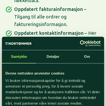
nøkkeldata.
Oppdatert fakturainformasjon
–
Tilgang til alle ordrer og
faktureringsinformasjon.
Oppdatert kontaktinformasjon
– Her
finner du kontaktinformasjon lett
tilgjengelig om du trenger å komme i
kontakt med oss.
Samtykke
Detaljer
Om
Logg inn på Min Side
Denne nettsiden anvender cookies
Vi bruker informasjonskapsler for å gi innhold og
annonser et personlig preg, for å levere sosiale
Lurer du på noe? Da kan du ta kontakt med oss
mediefunksjoner og for å analysere trafikken vår. Vi deler
her
!
dessuten informasjon om hvordan du bruker nettstedet
vårt, med partnerne våre innen sosiale medier,