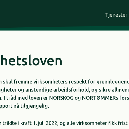
Tjenester
/
Åpenhetsloven
hetsloven
 skal fremme virksomheters respekt for grunnleggen
gheter og anstendige arbeidsforhold, og sikre allmen
on. I tråd med loven er NORSKOG og NORTØMMERs før
port nå tilgjengelig.
rådte i kraft 1. juli 2022, og alle virksomheter fikk frist t