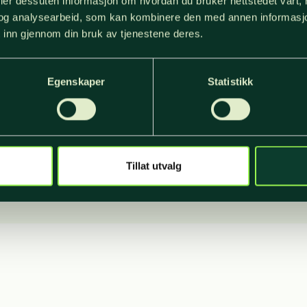
deler dessuten informasjon om hvordan du bruker nettstedet vårt,
og analysearbeid, som kan kombinere den med annen informasjon d
somhetsrapporter:
 inn gjennom din bruk av tjenestene deres.
Egenskaper
Statistikk
somhetsrapport NORSKOG og NORTØMMER 2023
somhetsrapport NORSKOG og NORTØMMER 2024
somhetsrapport NORSKOG og NORTØMMER 2025
Tillat utvalg
somhetsrapport NORSKOG og NORTØMMER 2026