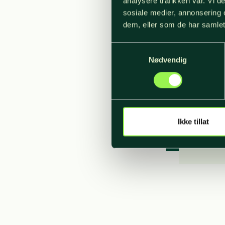
analysere trafikken vår. Vi 
sosiale medier, annonsering 
Akt
dem, eller som de har samlet
Samtykkevalg
Nødvendig
Akt
Akt
Akt
Ikke tillat
Akt