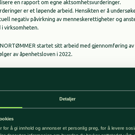
lisere en rapport om egne aktsomhetsvurderinger.
eringer er et løpende arbeid. Hensikten er å undersøke
ntuell negativ påvirkning av menneskerettigheter og ans
d i virksomheten.
RTØMMER startet sitt arbeid med gjennomføring av 
ølger av åpenhetsloven i 2022.
kret respekt for menneskerettigheter og arbeidstakerrett
slinjer, som ble oppdatert i 2023. Flere møter med leder
ledelsen i NORSKOG er gjennomført. Det er her jobb
nt hvor vi har gjennomgått bedriftens områder og utpen
Detaljer
 sa Arne Rørå, administrerende direktør i NORSKOG, når
orten ble lansert i fjor.
ookies
 for å gi innhold og annonser et personlig preg, for å levere sos