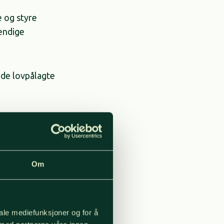
 og styre
tendige
de lovpålagte
igheter i våre
gruppen i
et rundt et
slet våre
Om
 den første
iale mediefunksjoner og for å