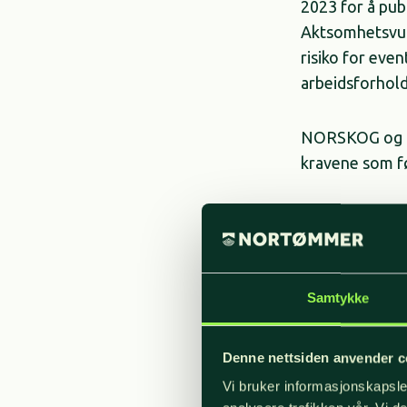
2023 for å pub
Aktsomhetsvurd
risiko for eve
arbeidsforhol
NORSKOG og NO
kravene som f
– Vi har foran
etiske retning
NORTØMMER og 
arbeidsdokume
Samtykke
risikoområder,
aktsomhetsrapp
Denne nettsiden anvender c
Vi bruker informasjonskapsler