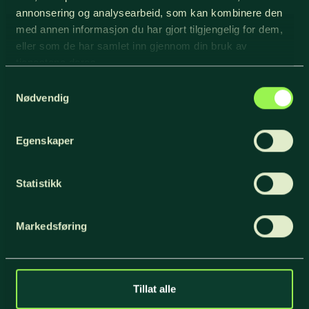
Meld deg på
annonsering og analysearbeid, som kan kombinere den
med annen informasjon du har gjort tilgjengelig for dem,
eller som de har samlet inn gjennom din bruk av
Om oss
tjenestene deres.
Kontakt oss
Samtykkevalg
Om NORTØMMER
Nødvendig
Regioner
Personvern
Egenskaper
Kontakt oss
Statistikk
Jegerstien 18
2406 Elverum
Markedsføring
+47 904 78 000
post@nortommer.no
Tillat alle