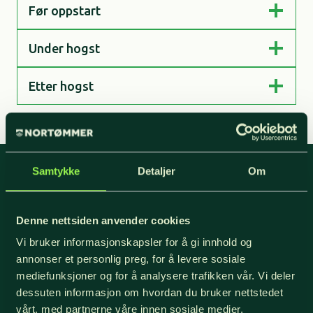
Før oppstart
Under hogst
Etter hogst
Samtykke
Detaljer
Om
Nyhetsbrev
Denne nettsiden anvender cookies
Vi bruker informasjonskapsler for å gi innhold og
For oppdateringer, nyheter og skogfaglige
annonser et personlig preg, for å levere sosiale
artikler, meld deg på nyhetsbrevet og få
mediefunksjoner og for å analysere trafikken vår. Vi deler
nyhetsbrev på epost.
dessuten informasjon om hvordan du bruker nettstedet
vårt, med partnerne våre innen sosiale medier,