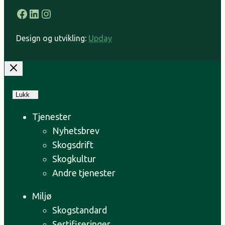
Facebook
LinkedIn
Instagram
Design og utvikling:
Upday
Lukk
Tjenester
Nyhetsbrev
Skogsdrift
Skogkultur
Andre tjenester
Miljø
Skogstandard
Sertifiseringer