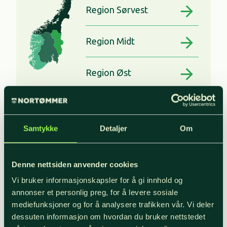
Region Sørvest
Region Midt
Region Øst
Samtykke
Detaljer
Om
Styrket regionsatsing
I 2023 styrket NORTØMMER sin
Denne nettsiden anvender cookies
regionale satsing. Denne
Vi bruker informasjonskapsler for å gi innhold og
annonser et personlig preg, for å levere sosiale
omorganiseringen styrker vår
mediefunksjoner og for å analysere trafikken vår. Vi deler
tilstedeværelse i alle deler av landet,
dessuten informasjon om hvordan du bruker nettstedet
samtidig som vårt skogkulturarbeid løftes.