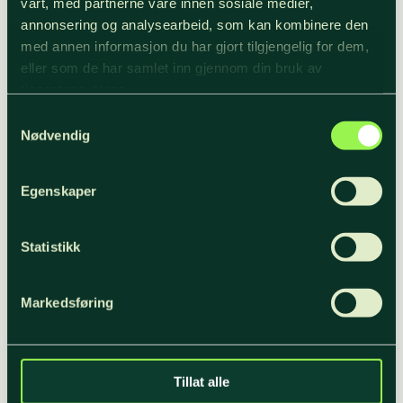
vårt, med partnerne våre innen sosiale medier,
annonsering og analysearbeid, som kan kombinere den
Se kart over regionene.
med annen informasjon du har gjort tilgjengelig for dem,
eller som de har samlet inn gjennom din bruk av
tjenestene deres.
Samtykkevalg
Nødvendig
Egenskaper
Statistikk
Markedsføring
Tillat alle