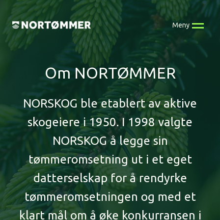
Skip
to
Meny
content
Om NORTØMMER
NORSKOG ble etablert av aktive
skogeiere i 1950. I 1998 valgte
NORSKOG å legge sin
tømmeromsetning ut i et eget
datterselskap for å rendyrke
tømmeromsetningen og med et
klart mål om å øke konkurransen i