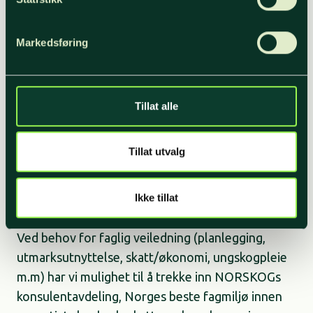
planlegging og drift på egen eiendom. Der det er
ønskelig kan vi ta planlegging og organisering av
tømmerdrift.
Markedsføring
Tjenester og kunnskap
Tillat alle
I likhet med andre tømmerkjøpere, tilbyr vi
Tillat utvalg
nettbaserte løsninger til skogeier, der skogeier
kan følge med på egne innmeldinger, innmålt
tømmer, oppgjørsfakturaer osv.
Ikke tillat
Ved behov for faglig veiledning (planlegging,
utmarksutnyttelse, skatt/økonomi, ungskogpleie
m.m) har vi mulighet til å trekke inn NORSKOGs
konsulentavdeling, Norges beste fagmiljø innen