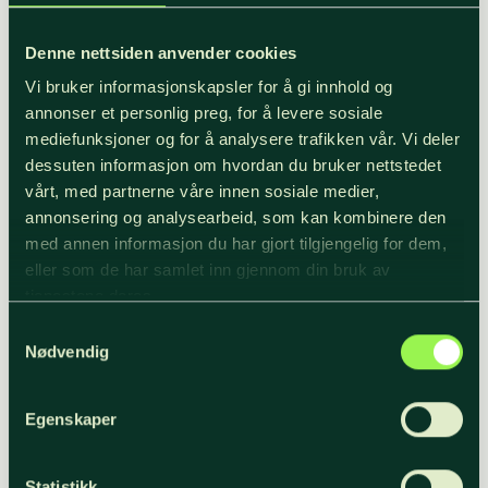
Fleksibilitet
Denne nettsiden anvender cookies
Vi bruker informasjonskapsler for å gi innhold og
Fordi vi opererer i hele Norge, har vi god oversikt
annonser et personlig preg, for å levere sosiale
over hvilke muligheter som finnes til enhver tid.
mediefunksjoner og for å analysere trafikken vår. Vi deler
For NORTØMMER er det viktig å finne de
dessuten informasjon om hvordan du bruker nettstedet
virkeskjøperne som betaler best for nettopp den
vårt, med partnerne våre innen sosiale medier,
skog som du som skogeier skal avvirke. Vi er
annonsering og analysearbeid, som kan kombinere den
fleksible mhp. å flytte volumer, flytte
med annen informasjon du har gjort tilgjengelig for dem,
eller som de har samlet inn gjennom din bruk av
driftsapparat og finne løsninger som passer
tjenestene deres.
leverandøren. Vi kan også inngå rotkontrakter.
Samtykkevalg
Nødvendig
Enkel administrasjon
Egenskaper
Vi oppfordrer skogeier til å delta aktivt av
Statistikk