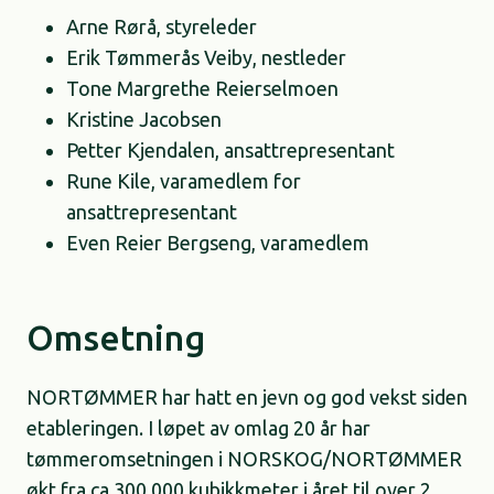
Arne Rørå, styreleder
Erik Tømmerås Veiby, nestleder
Tone Margrethe Reierselmoen
Kristine Jacobsen
Petter Kjendalen, ansattrepresentant
Rune Kile, varamedlem for
ansattrepresentant
Even Reier Bergseng, varamedlem
Omsetning
NORTØMMER har hatt en jevn og god vekst siden
etableringen. I løpet av omlag 20 år har
tømmeromsetningen i NORSKOG/NORTØMMER
økt fra ca 300.000 kubikkmeter i året til over 2