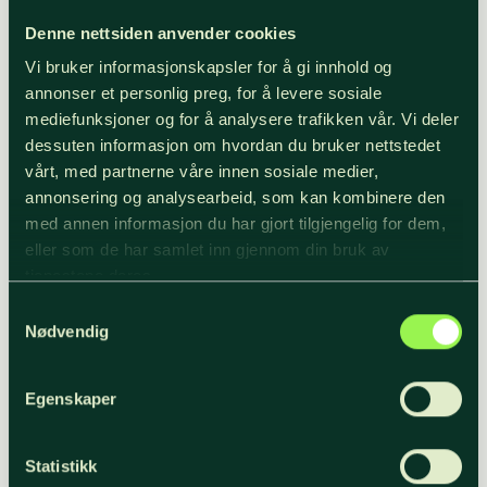
Det å få jobbe sammen
Denne nettsiden anvender cookies
mede en så erfaren virkeskjøper som
Vi bruker informasjonskapsler for å gi innhold og
Nesthorne har gitt verdifull innsikt i hele
annonser et personlig preg, for å levere sosiale
verdikjeden, forteller Flatin.
mediefunksjoner og for å analysere trafikken vår. Vi deler
dessuten informasjon om hvordan du bruker nettstedet
vårt, med partnerne våre innen sosiale medier,
– I praksisperioden skapte vinterværet litt
annonsering og analysearbeid, som kan kombinere den
utfordringer. Men de utfordringene ga
med annen informasjon du har gjort tilgjengelig for dem,
meg også god innsikt i hvordan vi som jobber i
eller som de har samlet inn gjennom din bruk av
skogbruket stadig må tilpasse oss. Jeg er også
tjenestene deres.
glad for å ha fått med meg
Samtykkevalg
Nødvendig
både entreprenørsamling og bedriftsbesøk i
praksisperioden. Dette har utvidet både
nettverket mitt og forståelsen for det operative
Egenskaper
skogbruket.
Statistikk