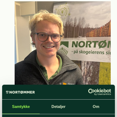
Sigbjørn Flatin under sitt internship hos NORTØMMER.
Samtykke
Detaljer
Om
Foto: NORTØMMER.