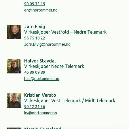
90 09 32 19
en@nortommer.no
Jørn Elvig
Virkeskjøper Vestfold – Nedre Telemark
95 75 18 22
Jorn.Elvig@nortommer.no
Halvor Stavdal
Virkeskjøper Nedre Telemark
46 89 09 89
has@nortommer.no
Kristian Versto
Virkeskjøper Vest Telemark / Midt Telemark
90 12 21 36
kv@nortommer.no