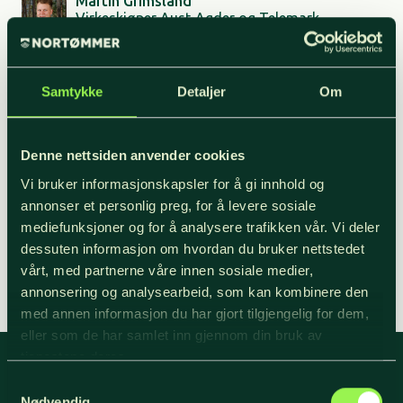
Martin Grimsland
Virkeskjøper Aust-Agder og Telemark
95 83 90 50
mg@nortommer.no
Samtykke
Detaljer
Om
Inger-Helene Onsager
Skogkultursjef og Skogkulturleder Region Midt
95 23 65 94
Denne nettsiden anvender cookies
iho@nortommer.no
Vi bruker informasjonskapsler for å gi innhold og
annonser et personlig preg, for å levere sosiale
Harald Håkenrud
mediefunksjoner og for å analysere trafikken vår. Vi deler
Syning av spesialtømmer.
dessuten informasjon om hvordan du bruker nettstedet
41 91 51 31
vårt, med partnerne våre innen sosiale medier,
hh@nortommer.no
annonsering og analysearbeid, som kan kombinere den
med annen informasjon du har gjort tilgjengelig for dem,
eller som de har samlet inn gjennom din bruk av
tjenestene deres.
Samtykkevalg
Nødvendig