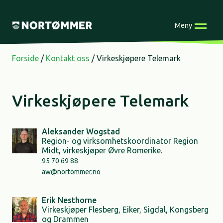
Skip
to
Meny
content
Forside
/
Kontakt oss
/
Virkeskjøpere Telemark
Virkeskjøpere Telemark
Aleksander Wogstad
Region- og virksomhetskoordinator Region
Midt, virkeskjøper Øvre Romerike.
95 70 69 88
aw@nortommer.no
Erik Nesthorne
Virkeskjøper Flesberg, Eiker, Sigdal, Kongsberg
og Drammen