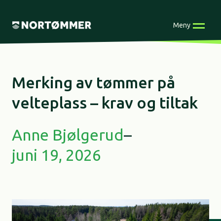
Skip
to
Meny
content
Merking av tømmer på
velteplass​ – krav og tiltak
Anne Bjølgerud
–
juni 19, 2026