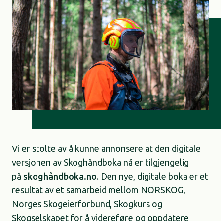
Vi er stolte av å kunne annonsere at den digitale
versjonen av Skoghåndboka nå er tilgjengelig
på
skoghåndboka.no
. Den nye, digitale boka er et
resultat av et samarbeid mellom NORSKOG,
Norges Skogeierforbund, Skogkurs og
Skogselskapet for å videreføre og oppdatere