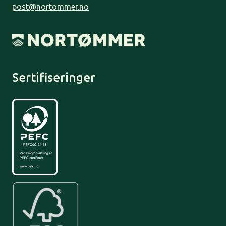
post@nortommer.no
Sertifiseringer