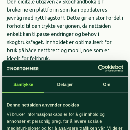
Den digitale utgaven av Skoghåndboka gir
brukerne en plattform som kan oppdateres
jevnlig med nytt fagstoff. Dette gir en stor fordel i
forhold til den trykte versjonen, da nettsiden
enkelt kan tilpasse endringer og behov i
skogbruksfaget. Innholdet er optimalisert for
bruk på både nettbrett og mobil, noe som er
ideelt for feltbruk.
Den nylig lanserte utgaven av Skoghåndboka er
fortsatt basert på 2015-utgaven, men har fått
Samtykke
Detaljer
Om
flere viktige oppdateringer og tilpasninger for
skjermbruk. Den viderefører tradisjonen fra
Denne nettsiden anvender cookies
tidligere utgaver: Fokus er på fakta og god
Vi bruker informasjonskapsler for å gi innhold og
informasjon, som nå er supplert med lenker til
annonser et personlig preg, for å levere sosiale
nyttig veiledningsmateriell på nettsteder
mediefunksjoner og for å analysere trafikken vår. Vi deler