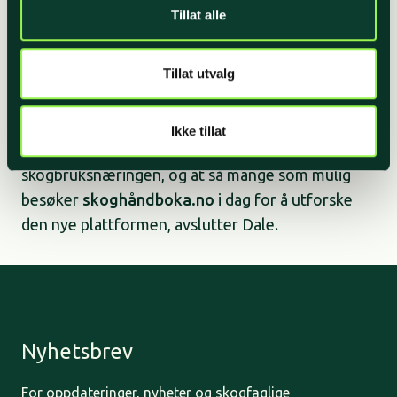
Tillat alle
Inntektene fra annonser på nettsiden vil gå til
oppdatering av innhold og teknisk vedlikehold.
Skogselskapet vil stå for salg av annonser.
Tillat utvalg
– Vi håper at den nye digitale utgaven av
Ikke tillat
Skoghåndboka blir et verdifullt verktøy for alle i
skogbruksnæringen, og at så mange som mulig
besøker
skoghåndboka.no
i dag for å utforske
den nye plattformen, avslutter Dale.
Nyhetsbrev
For oppdateringer, nyheter og skogfaglige