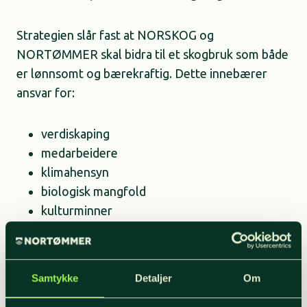
Strategien slår fast at NORSKOG og
NORTØMMER skal bidra til et skogbruk som både
er lønnsomt og bærekraftig. Dette innebærer
ansvar for:
verdiskaping
medarbeidere
klimahensyn
biologisk mangfold
kulturminner
friluftsliv
Strategien beskriver alt fra hvordan man sikrer
Samtykke
Detaljer
Om
tilfredsstillende foryngelse, når ungskogpleie bør