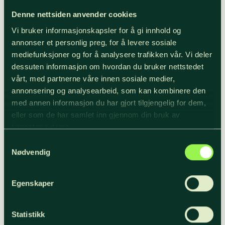
gjennomføres, når gjødsling er
Denne nettsiden anvender cookies
lønnsomt og hvilke hogstformer som er best
egnet på ulike vegetasjonstyper.
Vi bruker informasjonskapsler for å gi innhold og
annonser et personlig preg, for å levere sosiale
mediefunksjoner og for å analysere trafikken vår. Vi deler
Målet er å skape en enda mer robust framtidsskog
dessuten informasjon om hvordan du bruker nettstedet
– en skog som tåler klimaendringer, gir god
vårt, med partnerne våre innen sosiale medier,
produksjon og samtidig ivaretar miljøverdier.
annonsering og analysearbeid, som kan kombinere den
med annen informasjon du har gjort tilgjengelig for dem,
eller som de har samlet inn gjennom din bruk av
– Fremtidens skogbruk stiller høyere krav til
tjenestene deres.
kunnskap og presisjon. Da er det viktig at vi ikke
Samtykkevalg
bare følger utviklingen, men også er med på å
Nødvendig
forme den, påpeker Begseng.
Egenskaper
Stedstilpassing er avgjørende
Strategien inneholder ikke detaljerte råd om
Statistikk