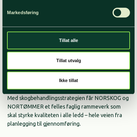
klimatilpasning, fordi kunnskapsgrunnlaget
fortsatt er fragmentert.
Markedsføring
– Likevel understrekes det at klimaendringer vil
påvirke skogbruket, og at
Tillat alle
stedstilpasning derfor er avgjørende. Strategien
er derfor tydelig på at vi, der det er
Tillat utvalg
mulig, allerede nå skal tenke på å tilpasse
framtidsskogen til de klimaendringene vi vet at
kommer, sier Bergseng.
Ikke tillat
Med skogbehandlingsstrategien får NORSKOG og
NORTØMMER et felles faglig rammeverk som
skal styrke kvaliteten i alle ledd – hele veien fra
planlegging til gjennomføring.