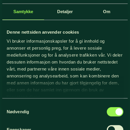
Samtykke
Detaljer
Om
Meld deg på
Denne nettsiden anvender cookies
Om oss
Vi bruker informasjonskapsler for å gi innhold og
Kontakt oss
annonser et personlig preg, for å levere sosiale
Om NORTØMMER
mediefunksjoner og for å analysere trafikken vår. Vi deler
Regioner
dessuten informasjon om hvordan du bruker nettstedet
Personvern
vårt, med partnerne våre innen sosiale medier,
annonsering og analysearbeid, som kan kombinere den
Kontakt oss
med annen informasjon du har gjort tilgjengelig for dem,
eller som de har samlet inn gjennom din bruk av
Jegerstien 18
tjenestene deres.
2406 Elverum
Samtykkevalg
+47 904 78 000
Nødvendig
post@nortommer.no
Egenskaper