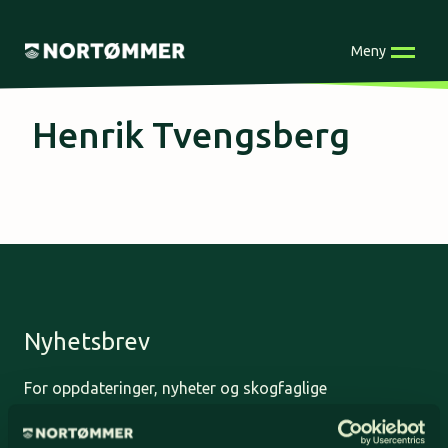
Skip
to
Meny
content
Henrik Tvengsberg
Nyhetsbrev
For oppdateringer, nyheter og skogfaglige
artikler, meld deg på nyhetsbrevet og få
nyhetsbrev på epost.