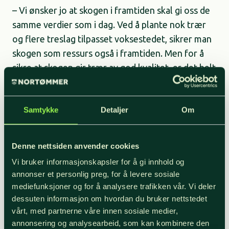
– Vi ønsker jo at skogen i framtiden skal gi oss de
samme verdier som i dag. Ved å plante nok trær
og flere treslag tilpasset voksestedet, sikrer man
skogen som ressurs også i framtiden. Men for å
sikre at skogen gir trær av god kvalitet, er det helt
nødvendig å gjøre ungskogpleie nå, sier Helge
Nordby, seksjonssjef for skogbruk og
Samtykke
Detaljer
Om
arealforvaltning hos Statsforvalteren.
Kontakter skogeiere direkte
Denne nettsiden anvender cookies
Vi bruker informasjonskapsler for å gi innhold og
Derfor går nå Statsforvalteren og kommunene i
annonser et personlig preg, for å levere sosiale
Østfold, Buskerud, Oslo og Akershus,
mediefunksjoner og for å analysere trafikken vår. Vi deler
skognæringen og Østfold fylkeskommune, ut med
dessuten informasjon om hvordan du bruker nettstedet
en klar oppfordring til alle skogeiere: Det er tid
vårt, med partnerne våre innen sosiale medier,
annonsering og analysearbeid, som kan kombinere den
for ungskogpleie!