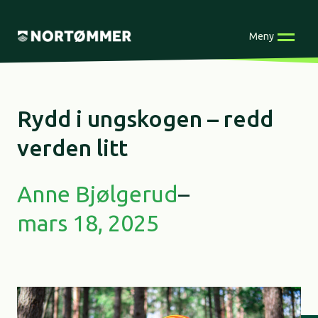
Skip
to
Meny
content
Rydd i ungskogen – redd
verden litt
Anne Bjølgerud
–
mars 18, 2025