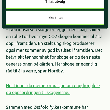
investeringen en allerede har gjort i planter og
Tillat utvalg
planting. Det blir mer kostbart å gjøre desto
større trærne er.
Ikke tillat
– Den innsatsen skogeier legger ned i dag, spiller
en rolle for hvor mye CO2 skogen kommer til å ta
opp i framtiden. En stelt ung skog produserer
også mer tømmer av god kvalitet i framtiden. Det
betyr økt lønnsomhet for skogeier og den neste
generasjonen på gården. Har skogeier egentlig
råd til å la være, spør Nordby.
Her finner du mer informasjon om ungskogpleie
og oppfordringen til skogeierne.
Sammen med Østfold fylkeskommune har