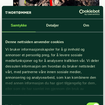
Samtykke
Detaljer
Om
Spillerne fikk kyndig veiledning i plantearbeidet
Denne nettsiden anvender cookies
fra NORTØMMERs ansatte. Foto: NORTØMMER.
Vi bruker informasjonskapsler for å gi innhold og
annonser et personlig preg, for å levere sosiale
Elverum Håndballs daglige leder Ida Borg er stolt
mediefunksjoner og for å analysere trafikken vår. Vi deler
over at klubben kan bidra til et prosjekt som gir
dessuten informasjon om hvordan du bruker nettstedet
vårt, med partnerne våre innen sosiale medier,
konkrete resultater.
annonsering og analysearbeid, som kan kombinere den
med annen informasjon du har gjort tilgjengelig for dem,
– Som klubb ønsker vi å ta samfunnsansvar også
eller som de har samlet inn gjennom din bruk av
utenfor håndballbanen. Dette prosjektet er et
tjenestene deres.
fantastisk eksempel på hvordan næringsliv og
Samtykkevalg