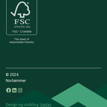
© 2024
Nortømmer
Facebook
LinkedIn
Instagram
Design og utvikling:
Upday