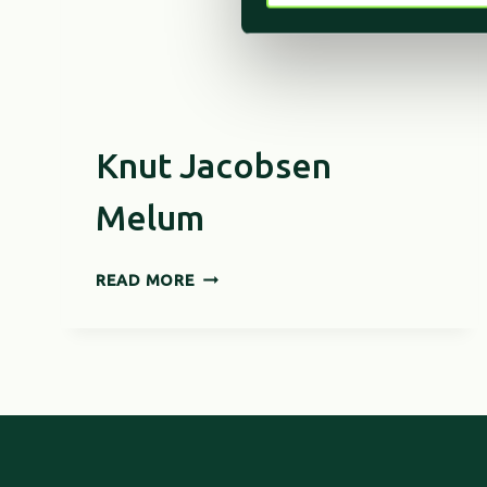
Knut Jacobsen
Melum
KNUT
READ MORE
JACOBSEN
MELUM