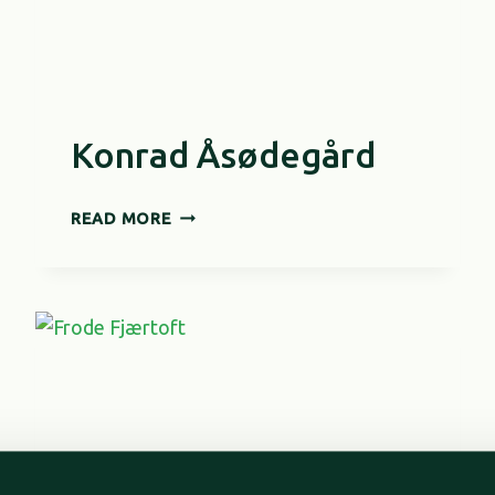
Konrad Åsødegård
KONRAD
READ MORE
ÅSØDEGÅRD