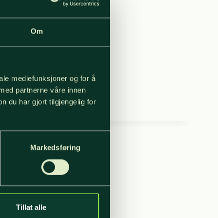
Om
Even Stålem
iale mediefunksjoner og for å
 med partnerne våre innen
EVEN
READ MORE
u har gjort tilgjengelig for
STÅLEM
Markedsføring
Tillat alle