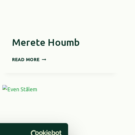
Merete Houmb
MERETE
READ MORE
HOUMB