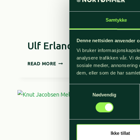
Samtykke
Denne nettsiden anvender c
Ulf Erlandsson
Vi bruker informasjonskapsler
analysere trafikken vår. Vi 
ULF
READ MORE
sosiale medier, annonsering 
ERLANDSSON
dem, eller som de har samlet
Samtykkevalg
Nødvendig
Ikke tillat