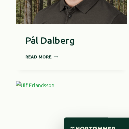
Pål Dalberg
PÅL
READ MORE
DALBERG