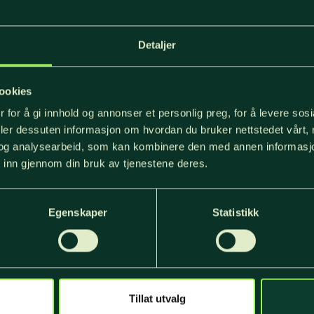
Detaljer
ookies
Frode Fjærtoft
 for å gi innhold og annonser et personlig preg, for å levere sos
deler dessuten informasjon om hvordan du bruker nettstedet vårt,
FRODE
READ MORE
og analysearbeid, som kan kombinere den med annen informasjon d
FJÆRTOFT
 inn gjennom din bruk av tjenestene deres.
Egenskaper
Statistikk
Tillat utvalg